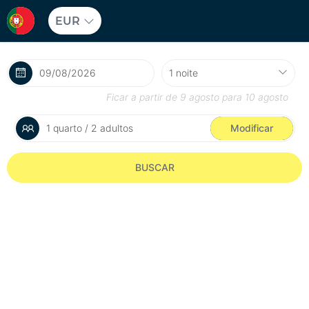
EUR
Ficar a partir de
9 agosto
para
10 agosto
1 quarto / 2 adultos
Modificar