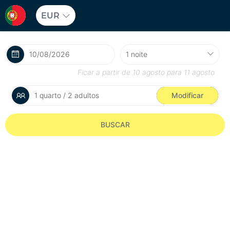
EUR
Ficar a partir de
10 agosto
para
11 agosto
1 quarto / 2 adultos
Modificar