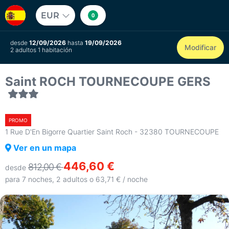
EUR
0
desde
12/09/2026
hasta
19/09/2026
Modificar
2 adultos 1 habitación
Saint ROCH TOURNECOUPE GERS
PROMO
1 Rue D'En Bigorre Quartier Saint Roch - 32380 TOURNECOUPE
Ver en un mapa
446,60 €
812,00 €
desde
para 7 noches, 2 adultos o 63,71 € / noche