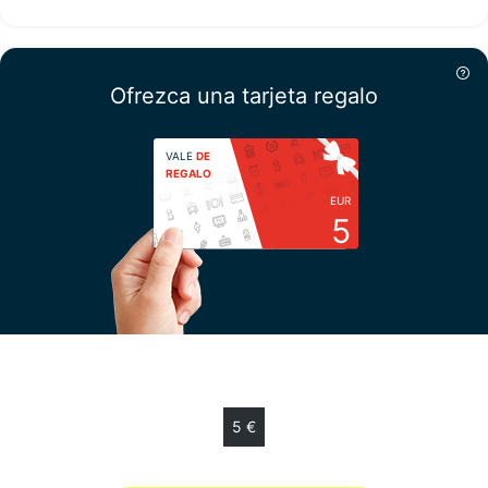
Ofrezca una tarjeta regalo
VALE
DE
REGALO
EUR
5
Escoja su importe
5 €
Vale de regalo de 5 € válido 12 meses.