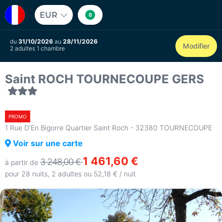
EUR
0
du
31/10/2026
au
28/11/2026
Modifier
2 adultes 1 chambre
Saint ROCH TOURNECOUPE GERS
PROMO
1 Rue D'En Bigorre Quartier Saint Roch - 32380 TOURNECOUPE
Voir sur une carte
1 461,60 €
3 248,00 €
à partir de
pour 28 nuits, 2 adultes ou 52,18 € / nuit