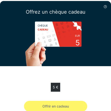
Offrez un chèque cadeau
CHÈQUE
CADEAU
EUR
5
Choisissez votre montant
5 €
Chèque cadeau de 5 € valable 12 mois.
Offrir en cadeau