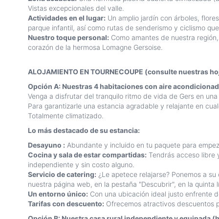
Vistas excepcionales del valle.
Actividades en el lugar:
Un amplio jardín con árboles, flore
parque infantil, así como rutas de senderismo y ciclismo qu
Nuestro toque personal:
Como amantes de nuestra región, p
corazón de la hermosa Lomagne Gersoise.
ALOJAMIENTO EN TOURNECOUPE (consulte nuestras hoja
Opción A: Nuestras 4 habitaciones con aire acondiciona
Venga a disfrutar del tranquilo ritmo de vida de Gers en u
Para garantizarle una estancia agradable y relajante en cua
Totalmente climatizado.
Lo más destacado de su estancia:
Desayuno :
Abundante y incluido en tu paquete para empez
Cocina y sala de estar compartidas:
Tendrás acceso libre y
independiente y sin costo alguno.
Servicio de catering:
¿Le apetece relajarse? Ponemos a su di
nuestra página web, en la pestaña "Descubrir", en la quinta l
Un entorno único:
Con una ubicación ideal justo enfrente de 
Tarifas con descuento:
Ofrecemos atractivos descuentos par
Opción B: Nuestra casa rural independiente y equipada (