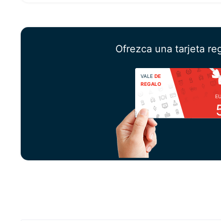
Ofrezca una tarjeta re
VALE
DE
REGALO
E