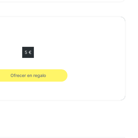
Escoja su importe
5 €
le de regalo de 5 € válido 12 meses.
Ofrecer en regalo