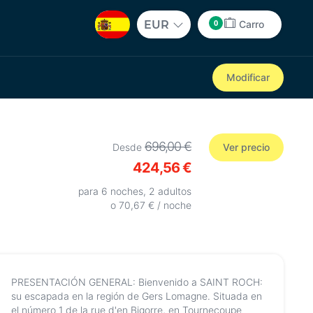
0
EUR
Carro
Modificar
696,00 €
Desde
Ver precio
424,56 €
para 6 noches, 2 adultos
o 70,67 € / noche
PRESENTACIÓN GENERAL: Bienvenido a SAINT ROCH:
su escapada en la región de Gers Lomagne. Situada en
el número 1 de la rue d'en Bigorre, en Tournecoupe