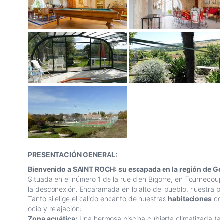
PRESENTACIÓN GENERAL:
Bienvenido a SAINT ROCH: su escapada en la región de 
Situada en el número 1 de la rue d'en Bigorre, en Tournecou
la desconexión. Encaramada en lo alto del pueblo, nuestra p
Tanto si elige el cálido encanto de nuestras
habitaciones
co
ocio y relajación:
Zona acuática:
Una hermosa piscina cubierta climatizada (a