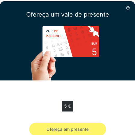
Ofereça um vale de presente
VALE
DE
PRESENTE
EUR
5
Escolha sua quantia
5 €
Vale de presente de 5 € válido 12 meses.
Ofereça em presente