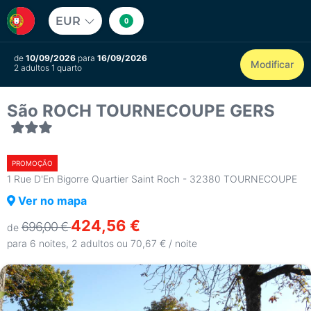
EUR
0
de
10/09/2026
para
16/09/2026
Modificar
2 adultos 1 quarto
São ROCH TOURNECOUPE GERS
PROMOÇÃO
1 Rue D'En Bigorre Quartier Saint Roch - 32380 TOURNECOUPE
Ver no mapa
424,56 €
696,00 €
de
para 6 noites, 2 adultos ou 70,67 € / noite