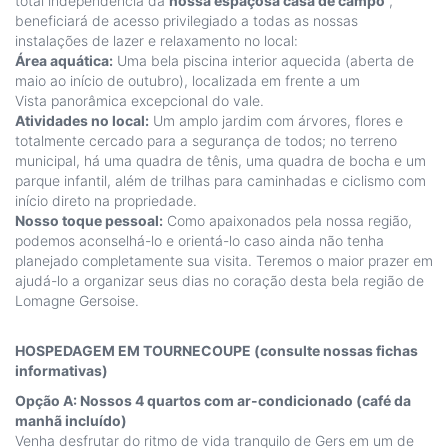
total independência da
nossa espaçosa casa de campo
,
beneficiará de acesso privilegiado a todas as nossas
instalações de lazer e relaxamento no local:
Área aquática:
Uma bela piscina interior aquecida (aberta de
maio ao início de outubro), localizada em frente a um
Vista panorâmica excepcional do vale.
Atividades no local:
Um amplo jardim com árvores, flores e
totalmente cercado para a segurança de todos; no terreno
municipal, há uma quadra de tênis, uma quadra de bocha e um
parque infantil, além de trilhas para caminhadas e ciclismo com
início direto na propriedade.
Nosso toque pessoal:
Como apaixonados pela nossa região,
podemos aconselhá-lo e orientá-lo caso ainda não tenha
planejado completamente sua visita. Teremos o maior prazer em
ajudá-lo a organizar seus dias no coração desta bela região de
Lomagne Gersoise.
HOSPEDAGEM EM TOURNECOUPE (consulte nossas fichas
informativas)
Opção A: Nossos 4 quartos com ar-condicionado (café da
manhã incluído)
Venha desfrutar do ritmo de vida tranquilo de Gers em um de