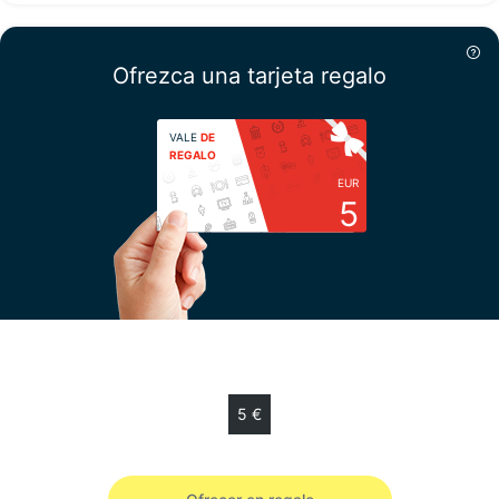
Ofrezca una tarjeta regalo
VALE
DE
REGALO
EUR
5
Escoja su importe
5 €
Vale de regalo de 5 € válido 12 meses.