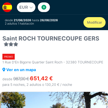
EUR
0
desde
21/08/2026
hasta
26/08/2026
Modificar
2 adultos 1 habitación
Saint ROCH TOURNECOUPE GERS
PROMO
1 Rue D'En Bigorre Quartier Saint Roch - 32380 TOURNECOUPE
Ver en un mapa
651,42 €
987,00 €
desde
para 5 noches, 2 adultos o 130,20 € / noche