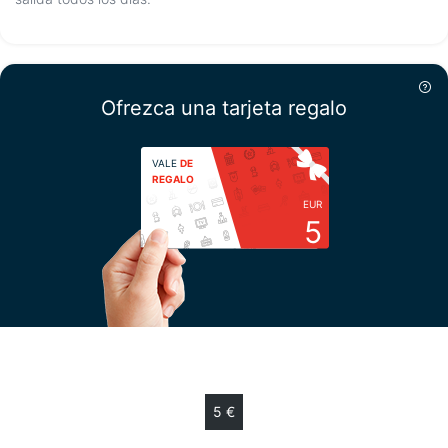
Ofrezca una tarjeta regalo
VALE
DE
REGALO
EUR
5
Escoja su importe
5 €