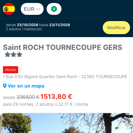
EUR
0
desde
25/10/2026
hasta
23/11/2026
Modificar
2 adultos 1 habitación
Saint ROCH TOURNECOUPE GERS
PROMO
1 Rue D'En Bigorre Quartier Saint Roch - 32380 TOURNECOUPE
Ver en un mapa
1513,80 €
3364,00 €
desde
para 29 noches, 2 adultos o 52,17 € / noche