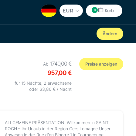
0
EUR
Korb
Ändern
1740,00 €
Ab
Preise anzeigen
957,00 €
für 15 Nächte, 2 erwachsene
oder 63,80 € / Nacht
ALLGEMEINE PRÄSENTATION: Willkommen in SAINT
ROCH – Ihr Urlaub in der Region Gers Lomagne Unser
Anwesen in der Rue d'en Bigorre 1 in Tournecoupe