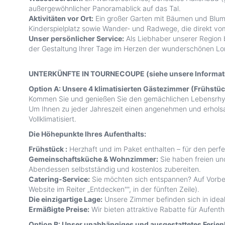
außergewöhnlicher Panoramablick auf das Tal.
Aktivitäten vor Ort:
Ein großer Garten mit Bäumen und Blumen
Kinderspielplatz sowie Wander- und Radwege, die direkt vo
Unser persönlicher Service:
Als Liebhaber unserer Region be
der Gestaltung Ihrer Tage im Herzen der wunderschönen Lom
UNTERKÜNFTE IN TOURNECOUPE (siehe unsere Informati
Option A: Unsere 4 klimatisierten Gästezimmer (Frühstüc
Kommen Sie und genießen Sie den gemächlichen Lebensrhyth
Um Ihnen zu jeder Jahreszeit einen angenehmen und erholsa
Vollklimatisiert.
Die Höhepunkte Ihres Aufenthalts:
Frühstück :
Herzhaft und im Paket enthalten – für den perfe
Gemeinschaftsküche & Wohnzimmer:
Sie haben freien un
Abendessen selbstständig und kostenlos zubereiten.
Catering-Service:
Sie möchten sich entspannen? Auf Vorbest
Website im Reiter „Entdecken"", in der fünften Zeile).
Die einzigartige Lage:
Unsere Zimmer befinden sich in ideal
Ermäßigte Preise:
Wir bieten attraktive Rabatte für Aufenth
Option B: Unser unabhängiges und ausgestattetes Ferien