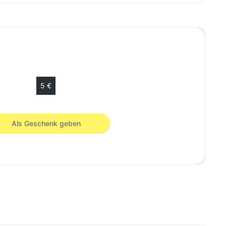
Wählen Sie Ihren Betrag
5 €
henkscheck von 5 € gültig 12 monate.
Als Geschenk geben