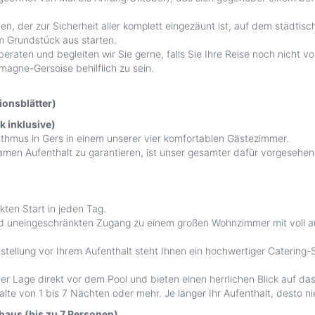
, der zur Sicherheit aller komplett eingezäunt ist, auf dem städtisch
m Grundstück aus starten.
raten und begleiten wir Sie gerne, falls Sie Ihre Reise noch nicht vo
agne-Gersoise behilflich zu sein.
onsblätter)
k inklusive)
mus in Gers in einem unserer vier komfortablen Gästezimmer.
men Aufenthalt zu garantieren, ist unser gesamter dafür vorgesehen
kten Start in jeden Tag.
d uneingeschränkten Zugang zu einem großen Wohnzimmer mit voll au
ellung vor Ihrem Aufenthalt steht Ihnen ein hochwertiger Catering-Se
er Lage direkt vor dem Pool und bieten einen herrlichen Blick auf da
alte von 1 bis 7 Nächten oder mehr. Je länger Ihr Aufenthalt, desto ni
haus (bis zu 7 Personen)