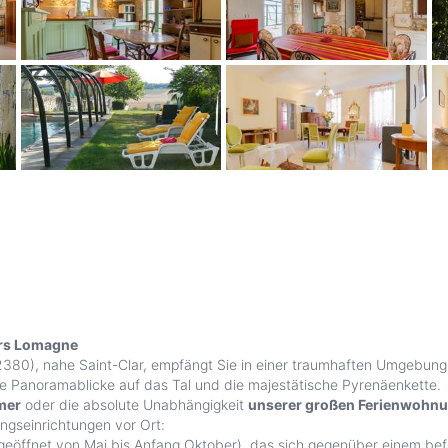
ers Lomagne
2380), nahe Saint-Clar, empfängt Sie in einer traumhaften Umgebung
 Panoramablicke auf das Tal und die majestätische Pyrenäenkette.
mer
oder die absolute Unabhängigkeit
unserer großen Ferienwohn
ungseinrichtungen vor Ort:
eöffnet von Mai bis Anfang Oktober), das sich gegenüber einem bef