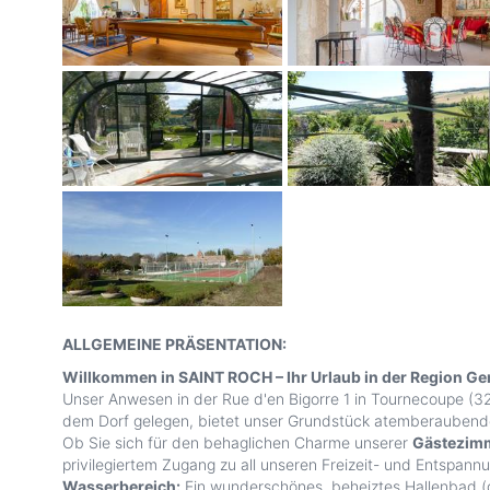
ALLGEMEINE PRÄSENTATION:
Willkommen in SAINT ROCH – Ihr Urlaub in der Region G
Unser Anwesen in der Rue d'en Bigorre 1 in Tournecoupe (3
dem Dorf gelegen, bietet unser Grundstück atemberaubende
Ob Sie sich für den behaglichen Charme unserer
Gästezim
privilegiertem Zugang zu all unseren Freizeit- und Entspann
Wasserbereich:
Ein wunderschönes, beheiztes Hallenbad (g