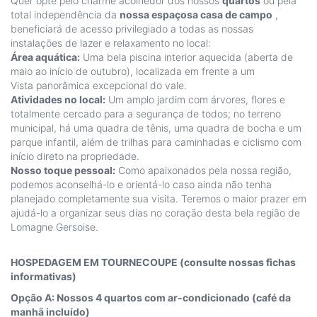
Quer opte pelo charme acolhedor dos nossos
quartos
ou pela
total independência da
nossa espaçosa casa de campo
,
beneficiará de acesso privilegiado a todas as nossas
instalações de lazer e relaxamento no local:
Área aquática:
Uma bela piscina interior aquecida (aberta de
maio ao início de outubro), localizada em frente a um
Vista panorâmica excepcional do vale.
Atividades no local:
Um amplo jardim com árvores, flores e
totalmente cercado para a segurança de todos; no terreno
municipal, há uma quadra de tênis, uma quadra de bocha e um
parque infantil, além de trilhas para caminhadas e ciclismo com
início direto na propriedade.
Nosso toque pessoal:
Como apaixonados pela nossa região,
podemos aconselhá-lo e orientá-lo caso ainda não tenha
planejado completamente sua visita. Teremos o maior prazer em
ajudá-lo a organizar seus dias no coração desta bela região de
Lomagne Gersoise.
HOSPEDAGEM EM TOURNECOUPE (consulte nossas fichas
informativas)
Opção A: Nossos 4 quartos com ar-condicionado (café da
manhã incluído)