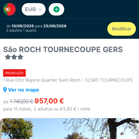
EUR
0
de
10/09/2026
para
25/09/2026
Modificar
2 adultos 1 quarto
São ROCH TOURNECOUPE GERS
PROMOÇÃO
1 Rue D'En Bigorre Quartier Saint Roch - 32380 TOURNECOUPE
Ver no mapa
957,00 €
1 740,00 €
de
para 15 noites, 2 adultos ou 63,80 € / noite