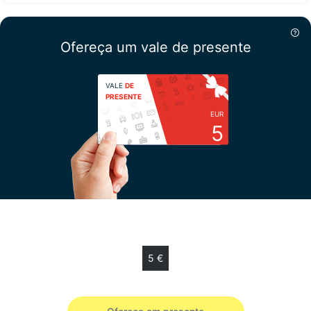
Ofereça um vale de presente
VALE
DE
PRESENTE
EUR
5
Escolha sua quantia
5 €
Vale de presente de 5 € válido 12 meses.