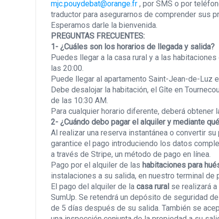
mjc.pouydebat@orange.fr
, por SMS o por teléfon
traductor para asegurarnos de comprender sus pr
Esperamos darle la bienvenida.
PREGUNTAS FRECUENTES:
1- ¿Cuáles son los horarios de llegada y salida?
Puedes llegar a la casa rural y a las habitacion
las 20:00.
Puede llegar al apartamento Saint-Jean-de-Luz en
Debe desalojar la habitación, el Gîte en Tournec
de las 10:30 AM.
Para cualquier horario diferente, deberá obtener l
2- ¿Cuándo debo pagar el alquiler y mediante q
Al realizar una reserva instantánea o convertir s
garantice el pago introduciendo los datos complet
a través de Stripe, un método de pago en línea.
Pago por el alquiler de las
habitaciones para hu
instalaciones a su salida, en nuestro terminal d
El pago del alquiler de la
casa rural
se realizará a
SumUp. Se retendrá un depósito de seguridad de 
de 5 días después de su salida. También se acep
una inspección conjunta de la propiedad a su sali