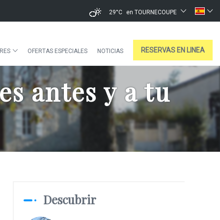
29°C
en TOURNECOUPE
RESERVAS EN LINEA
ERES
OFERTAS ESPECIALES
NOTICIAS
s antes y a tu
Descubrir