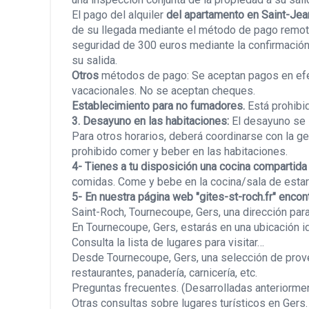
El pago del alquiler
del apartamento en Saint-Je
de su llegada mediante el método de pago remot
seguridad de 300 euros mediante la confirmación 
su salida.
Otros
métodos de pago:
Se aceptan pagos en efe
vacacionales. No se aceptan cheques.
Establecimiento para no fumadores.
Está prohibi
3. Desayuno en las habitaciones:
El desayuno se s
Para otros horarios, deberá coordinarse con la ge
prohibido comer y beber en las habitaciones.
4- Tienes a tu disposición una cocina compartida 
comidas. Come y bebe en la cocina/sala de estar 
5- En nuestra página web "gites-st-roch.fr" encont
Saint-Roch, Tournecoupe, Gers, una dirección par
En Tournecoupe, Gers, estarás en una ubicación ide
Consulta la lista de lugares para visitar…
Desde Tournecoupe, Gers, una selección de prove
restaurantes, panadería, carnicería, etc.
Preguntas frecuentes. (Desarrolladas anteriormen
Otras consultas sobre lugares turísticos en Gers.