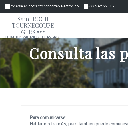
Ponerse en contacto por correo electrónico
+33 5 62 66 31 78
Saint ROCH
TOURNECOUPE
GERS
LOCATION VACANCES, CHAMBRES
D'HÔTES, GÎTE, APPARTEMENT
Consulta las 
Para comunicarse:
Hablamos francés, pero también puede comunicar