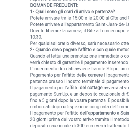
DOMANDE FREQUENTI:
1- Quali sono gli orari di arrivo e partenza?
Potete arrivare tra le 15:00 e le 20:00 al Gîte a
Potete arrivare all'appartamento Saint-Jean-de-Luz
Dovete liberare la camera, il Gîte a Tournecoupe 
10:30.
Per qualsiasi orario diverso, sarà necessario ott
2- Quando devo pagare l'affitto e con quale met
Quando effettui una prenotazione immediata o conv
verrà chiesto di garantire il pagamento inserendo i
L'inserimento dei dati avviene tramite Stripe, un
Pagamento per l'affitto delle
camere
Il pagamento
partenza presso il nostro terminale di pagament
Il pagamento per l'affitto
del cottage
avverrà al vo
pagamento SumUp, e un deposito cauzionale di €30
fino a 5 giorni dopo la vostra partenza. È possibi
rimborsati dopo un'ispezione congiunta dell'immo
Il pagamento per l'affitto
dell'appartamento a Sai
20 giorni prima del vostro arrivo tramite il met
deposito cauzionale di 300 euro verrà trattenuto tr