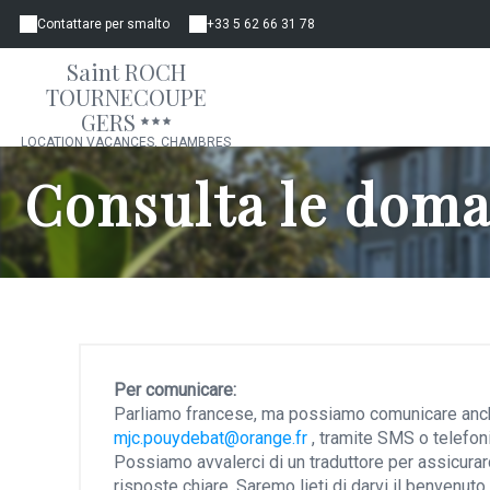
Contattare per smalto
+33 5 62 66 31 78
Saint ROCH
TOURNECOUPE
GERS
LOCATION VACANCES, CHAMBRES
D'HÔTES, GÎTE, APPARTEMENT
Consulta le doman
Per comunicare:
Parliamo francese, ma possiamo comunicare anche
mjc.pouydebat@orange.fr
, tramite SMS o telefo
Possiamo avvalerci di un traduttore per assicura
risposte chiare. Saremo lieti di darvi il benvenuto.