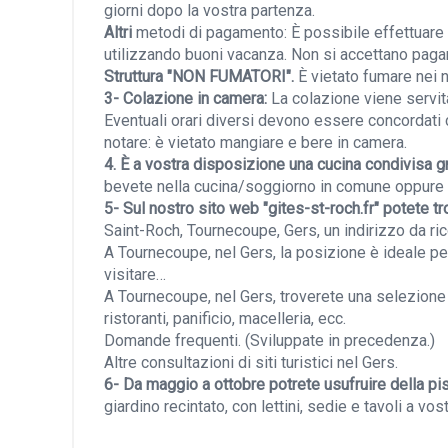
giorni dopo la vostra partenza.
Altri
metodi di pagamento:
È possibile effettuare 
utilizzando buoni vacanza. Non si accettano pag
Struttura "NON FUMATORI".
È vietato fumare nei no
3- Colazione in camera:
La colazione viene servita
Eventuali orari diversi devono essere concordati c
notare: è vietato mangiare e bere in camera.
4. È a vostra disposizione una cucina condivisa gr
bevete nella cucina/soggiorno in comune oppure i
5- Sul nostro sito web "gites-st-roch.fr" potete tr
Saint-Roch, Tournecoupe, Gers, un indirizzo da ri
A Tournecoupe, nel Gers, la posizione è ideale per 
visitare…
A Tournecoupe, nel Gers, troverete una selezione di
ristoranti, panificio, macelleria, ecc.
Domande frequenti. (Sviluppate in precedenza.)
Altre consultazioni di siti turistici nel Gers.
6- Da maggio a ottobre potrete usufruire della pis
giardino recintato, con lettini, sedie e tavoli a vo