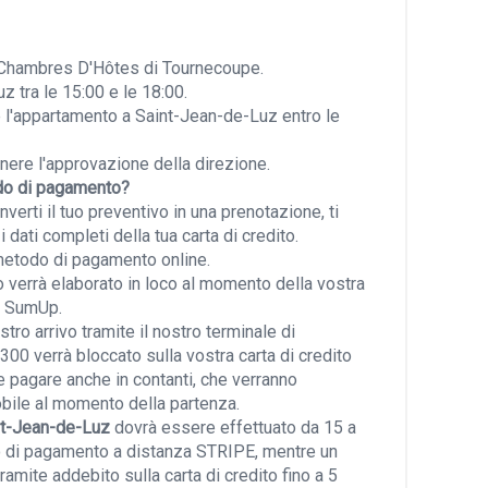
nd Chambres D'Hôtes di Tournecoupe.
 tra le 15:00 e le 18:00.
e l'appartamento a Saint-Jean-de-Luz entro le
enere l'approvazione della direzione.
odo di pagamento?
erti il tuo preventivo in una prenotazione, ti
 dati completi della tua carta di credito.
 metodo di pagamento online.
 verrà elaborato in loco al momento della vostra
o SumUp.
stro arrivo tramite il nostro terminale di
0 verrà bloccato sulla vostra carta di credito
le pagare anche in contanti, che verranno
bile al momento della partenza.
nt-Jean-de-Luz
dovrà essere effettuato da 15 a
odo di pagamento a distanza STRIPE, mentre un
amite addebito sulla carta di credito fino a 5