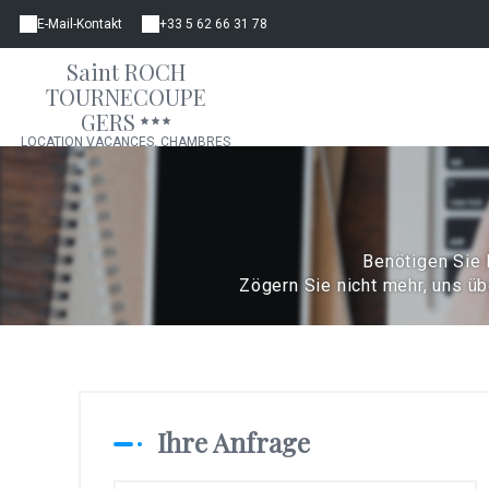
E-Mail-Kontakt
+33 5 62 66 31 78
Saint ROCH
TOURNECOUPE
GERS
LOCATION VACANCES, CHAMBRES
D'HÔTES, GÎTE, APPARTEMENT
Benötigen Sie
Zögern Sie nicht mehr, uns üb
Ihre Anfrage