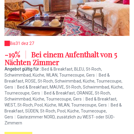
Bis
31 dez 27
-19%
|
Bei einem Aufenthalt von 5
Nächten Zimmer
Angebot gültig für :
Bed & Breakfast, BLEU, St-Roch,
Schwimmbad, Küche, WLAN, Tournecoupe, Gers
|
Bed &
Breakfast, ROSE, St-Roch, Schwimmbad, Küche, Tournecoupe,
Gers
|
Bed & Breakfast, MAUVE, St-Roch, Schwimmbad, Küche,
Tournecoupe, Gers
|
Bed & Breakfast, ORANGE, St-Roch,
Schwimmbad, Küche, Tournecoupe, Gers
|
Bed & Breakfast,
WEST, St-Roch, Pool, Küche, WLAN, Tournecoupe, Gers
|
Bed &
Breakfast, SÜDEN, St-Roch, Pool, Küche, Tournecoupe,
Gers
|
Gästezimmer NORD, zusätzlich zu WEST- oder SÜD-
Zimmern