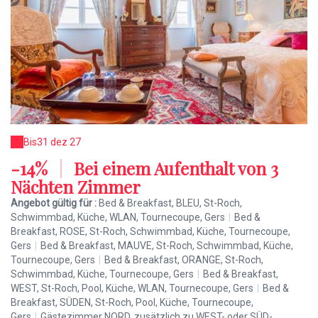
Bis
31 dez 27
-14%
|
Bei einem Aufenthalt von 3
Nächten Zimmer
Angebot gültig für :
Bed & Breakfast, BLEU, St-Roch,
Schwimmbad, Küche, WLAN, Tournecoupe, Gers
|
Bed &
Breakfast, ROSE, St-Roch, Schwimmbad, Küche, Tournecoupe,
Gers
|
Bed & Breakfast, MAUVE, St-Roch, Schwimmbad, Küche,
Tournecoupe, Gers
|
Bed & Breakfast, ORANGE, St-Roch,
Schwimmbad, Küche, Tournecoupe, Gers
|
Bed & Breakfast,
WEST, St-Roch, Pool, Küche, WLAN, Tournecoupe, Gers
|
Bed &
Breakfast, SÜDEN, St-Roch, Pool, Küche, Tournecoupe,
Gers
|
Gästezimmer NORD, zusätzlich zu WEST- oder SÜD-