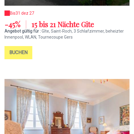
Bis
31 dez 27
-45%
|
15 bis 21 Nächte Gite
Angebot gültig für :
Gîte, Saint-Roch, 3 Schlafzimmer, beheizter
Innenpool, WLAN, Tournecoupe Gers
BUCHEN