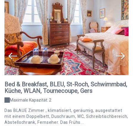
e,
Bed & Breakfast, BLEU, St-Roch, Schwimmbad,
B
Küche, WLAN, Tournecoupe, Gers
K
Maximale Kapazität: 2
Das BLAUE Zimmer , klimatisiert, geräumig, ausgestattet
D
mit einem Doppelbett, Duschraum, WC, Schreibtischbereich,
D
Abstellschrank, Fernseher. Das Frühs...
Sc
Fr