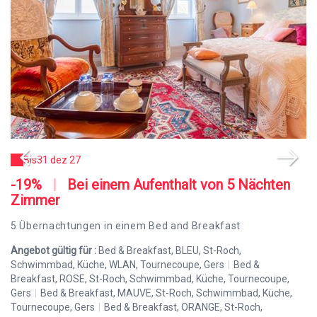
Bis
31 dez 27
-19%
|
Bei einem Aufenthalt von 5 Nächten
-
Zimmer
Fü
5 Übernachtungen in einem Bed and Breakfast
An
Sc
Angebot gültig für :
Bed & Breakfast, BLEU, St-Roch,
Br
Schwimmbad, Küche, WLAN, Tournecoupe, Gers
|
Bed &
Ge
Breakfast, ROSE, St-Roch, Schwimmbad, Küche, Tournecoupe,
To
Gers
|
Bed & Breakfast, MAUVE, St-Roch, Schwimmbad, Küche,
Sc
Tournecoupe, Gers
|
Bed & Breakfast, ORANGE, St-Roch,