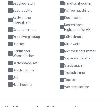
Babyhochstuhl
Handtuchtrockner
Badprodukte
Kaffeemaschine
Bettwäsche
Kochnische
inbegriffen
Kostenloses
Cocotte-minute
Highspeed-WLAN
Doppelverglasung
Kühlschrank
Dusche
Mikrowelle
Elektrischer
Nichtraucherzimmer
Wasserkocher
Separate Toilette
Gartenmöbelset
Staubsauger
Geschirrspüler
Tiefkühltruhe
Grill
Toaster
Haartrockner
Waschmaschine