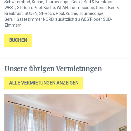
WE
Schwimmbad, Küche, Tournecoupe, Gers
|
Bed & Breakfast,
Br
WEST, St-Roch, Pool, Küche, WLAN, Tournecoupe, Gers
|
Bed &
Ge
Breakfast, SÜDEN, St-Roch, Pool, Küche, Tournecoupe,
Z
Gers
|
Gästezimmer NORD, zusätzlich zu WEST- oder SÜD-
Zimmern
BUCHEN
Unsere übrigen Vermietungen
ALLE VERMIETUNGEN ANZEIGEN