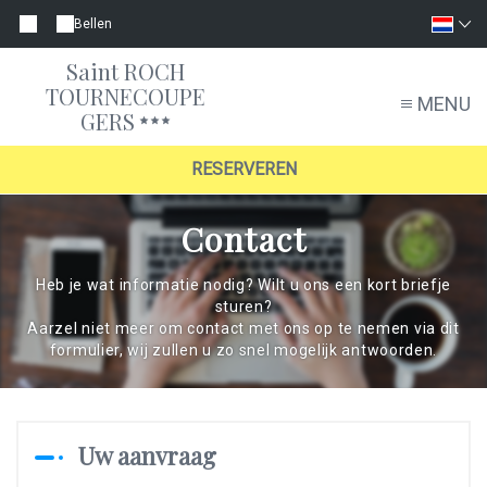
Bellen
Saint ROCH
TOURNECOUPE
MENU
GERS
RESERVEREN
Contact
Heb je wat informatie nodig? Wilt u ons een kort briefje
sturen?
Aarzel niet meer om contact met ons op te nemen via dit
formulier, wij zullen u zo snel mogelijk antwoorden.
Uw aanvraag