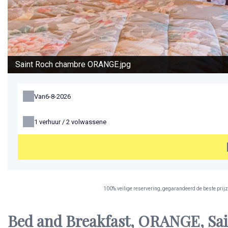
Saint Roch chambre ORANGE.jpg
Van
1
verhuur /
2
volwassene
100% veilige reservering, gegarandeerd de beste prijz
Bed and Breakfast, ORANGE, Sa