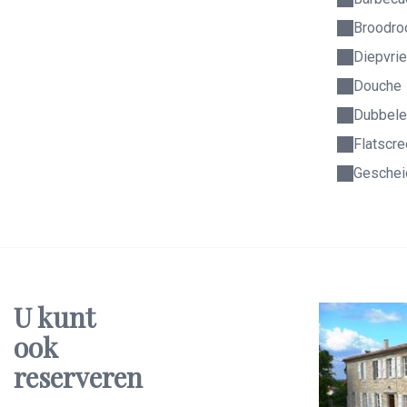
Broodro
Diepvri
Douche
Dubbele
Flatscre
Gescheid
U kunt
ook
reserveren