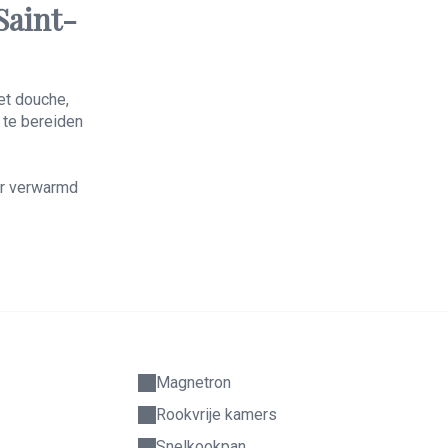
Saint-
et douche,
 te bereiden
er verwarmd
Magnetron
Rookvrije kamers
Snelkookpan