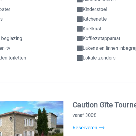
oster
Kinderstoel
es
Kitchenette
Koelkast
 beglazing
Koffiezetapparaat
en-tv
Lakens en linnen inbegr
en toiletten
Lokale zenders
Caution Gîte Tour
vanaf 300€
Reserveren