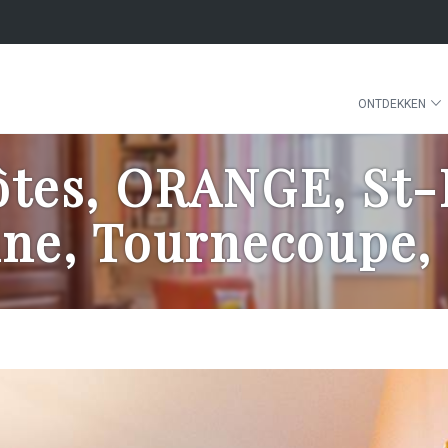
ONTDEKKEN
tes, ORANGE, St-R
ine, Tournecoupe,