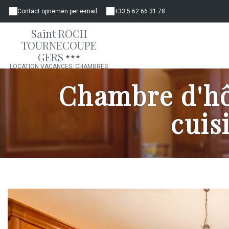
Contact opnemen per e-mail
+33 5 62 66 31 78
Saint ROCH
TOURNECOUPE
GERS
LOCATION VACANCES, CHAMBRES
D'HÔTES, GÎTE, APPARTEMENT
Chambre d'hô
cuis