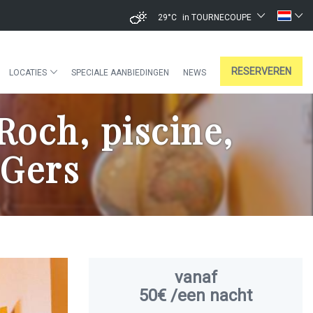
29°C
in TOURNECOUPE
RESERVEREN
LOCATIES
SPECIALE AANBIEDINGEN
NEWS
och, piscine,
 Gers
vanaf
50€
/een nacht