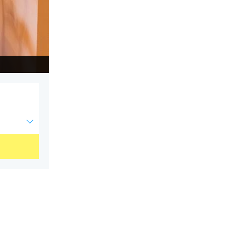
Saint Roch petits déjeuners hôtes inclus2.jpg