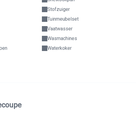
Stofzuiger
Tuinmeubelset
Vaatwasser
Wasmachines
epen
Waterkoker
necoupe