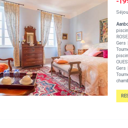
-19
Séjou
Aanbo
piscin
ROSE,
Gers
Tourn
pisci
OUEST
Gers
Tourn
chamb
RE