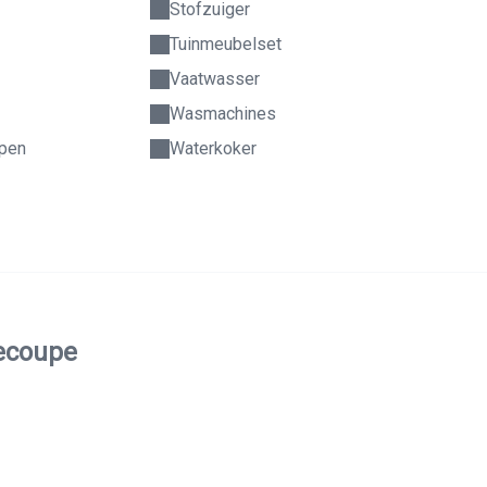
Stofzuiger
Tuinmeubelset
Vaatwasser
Wasmachines
epen
Waterkoker
necoupe