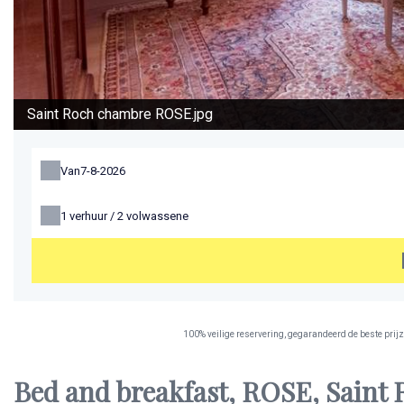
Saint Roch chambre ROSE.jpg
Van
1
verhuur /
2
volwassene
100% veilige reservering, gegarandeerd de beste prijz
Bed and breakfast, ROSE, Saint