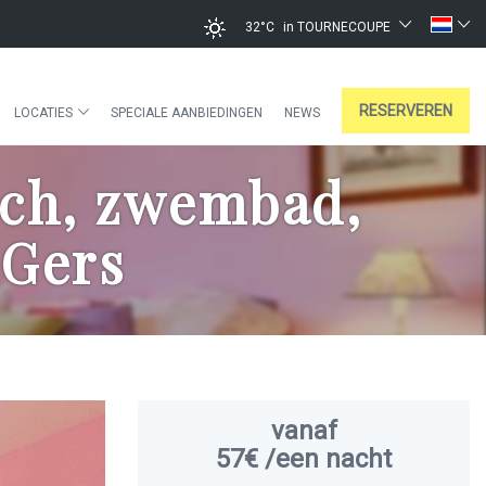
32°C
in TOURNECOUPE
RESERVEREN
LOCATIES
SPECIALE AANBIEDINGEN
NEWS
och, zwembad,
 Gers
vanaf
57€
/een nacht