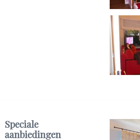
Speciale
aanbiedingen
ers 4 nachten