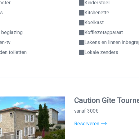
oster
Kinderstoel
es
Kitchenette
Koelkast
 beglazing
Koffiezetapparaat
en-tv
Lakens en linnen inbegr
en toiletten
Lokale zenders
Caution Gîte Tour
vanaf 300€
Reserveren