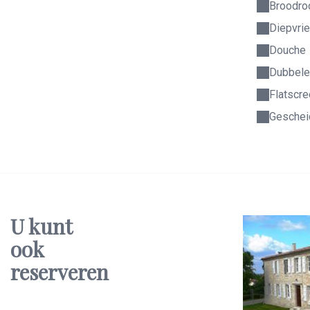
Broodro
Diepvri
Douche
Dubbele
Flatscre
Gescheid
U kunt
ook
reserveren