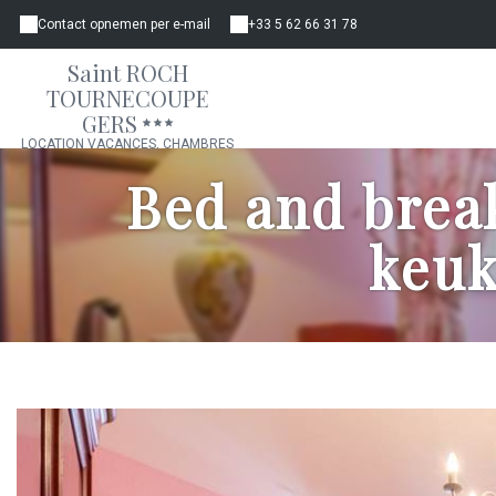
Contact opnemen per e-mail
+33 5 62 66 31 78
Saint ROCH
TOURNECOUPE
GERS
LOCATION VACANCES, CHAMBRES
D'HÔTES, GÎTE, APPARTEMENT
Bed and brea
keuk