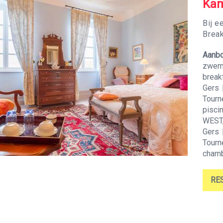
Ka
Bij e
Brea
Aanbo
zwemb
break
Gers
Tourn
pisci
WEST,
Gers
Tourn
chamb
RE