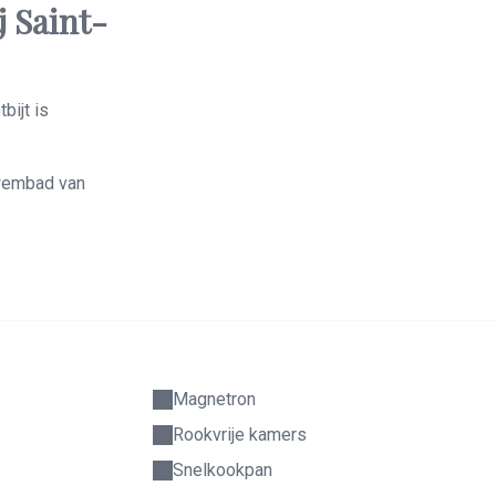
j Saint-
bijt is
zwembad van
Magnetron
Rookvrije kamers
Snelkookpan