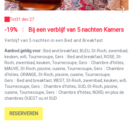
Tot
31 dec 27
-19%
|
Bij een verblijf van 5 nachten Kamers
-
Verblijf van 5 nachten in een Bed and Breakfast
Vo
ad,
Aanbod geldig voor :
Bed and breakfast, BLEU, St-Roch, zwembad,
Aa
keuken, wifi, Tournecoupe, Gers
|
Bed and breakfast, ROSE, St-
ke
,
Roch, zwembad, keuken, Tournecoupe, Gers
|
Chambre d'hôtes,
Ro
MAUVE, St-Roch, piscine, cuisine, Tournecoupe, Gers
|
Chambre
MA
d'hôtes, ORANGE, St-Roch, piscine, cuisine, Tournecoupe,
d'
i,
Gers
|
Bed and breakfast, WEST, St-Roch, zwembad, keuken, wifi,
Ge
Tournecoupe, Gers
|
Chambre d'hôtes, SUD, St-Roch, piscine,
To
cuisine, Tournecoupe, Gers
|
Chambre d'hôtes, NORD, en plus de
cu
chambres OUEST ou et SUD
ch
RESERVEREN