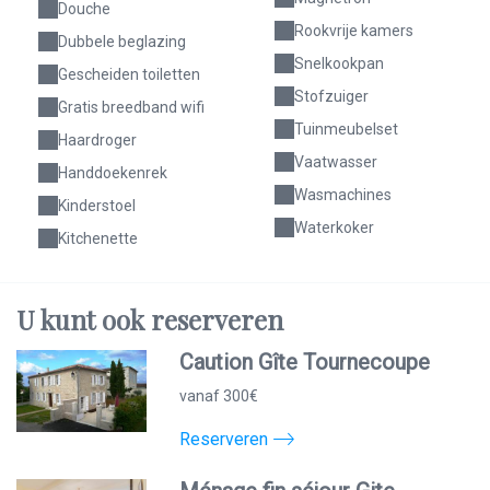
Douche
Rookvrije kamers
Dubbele beglazing
Snelkookpan
Gescheiden toiletten
Stofzuiger
Gratis breedband wifi
Tuinmeubelset
Haardroger
Vaatwasser
Handdoekenrek
Wasmachines
Kinderstoel
Waterkoker
Kitchenette
U kunt
ook
reserveren
Caution Gîte Tournecoupe
vanaf 300€
Reserveren