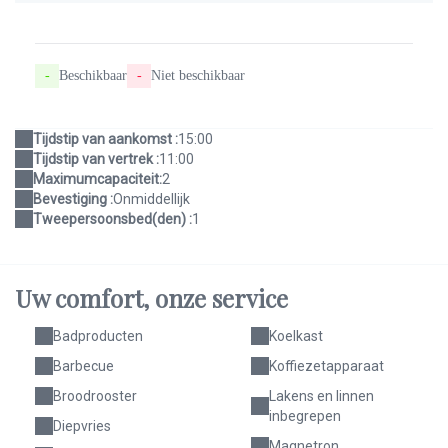
-
Beschikbaar
-
Niet beschikbaar
Tijdstip van aankomst :
15:00
Tijdstip van vertrek :
11:00
Maximumcapaciteit:
2
Bevestiging :
Onmiddellijk
Tweepersoonsbed(den) :
1
Uw comfort,
onze service
Badproducten
Koelkast
Barbecue
Koffiezetapparaat
Broodrooster
Lakens en linnen
inbegrepen
Diepvries
Magnetron