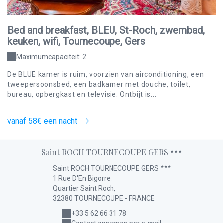
Bed and breakfast, BLEU, St-Roch, zwembad,
B
keuken, wifi, Tournecoupe, Gers
k
Maximumcapaciteit: 2
De BLUE kamer is ruim, voorzien van airconditioning, een
De
tweepersoonsbed, een badkamer met douche, toilet,
ba
bureau, opbergkast en televisie. Ontbijt is...
te
vanaf 58€ een nacht
v
Saint ROCH TOURNECOUPE GERS
Saint ROCH TOURNECOUPE GERS
1 Rue D'En Bigorre,
Quartier Saint Roch,
32380 TOURNECOUPE - FRANCE
+33 5 62 66 31 78