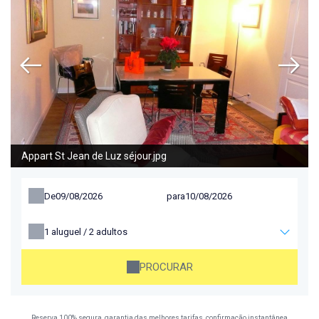
Appart St Jean de Luz séjour.jpg
De
para
1
aluguel /
2
adultos
PROCURAR
Reserva 100% segura, garantia das melhores tarifas, confirmação instantânea