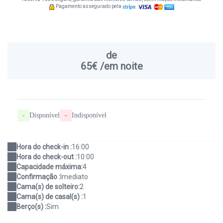
Pagamento assegurado pela
de
65€
/em noite
-
Disponível
-
Indisponível
Hora do check-in :
16:00
Hora do check-out :
10:00
Capacidade máxima:
4
Confirmação :
Imediato
Cama(s) de solteiro:
2
Cama(s) de casal(s) :
1
Berço(s) :
Sim