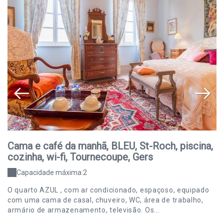
Cama e café da manhã, BLEU, St-Roch, piscina,
C
cozinha, wi-fi, Tournecoupe, Gers
c
Capacidade máxima:2
O quarto AZUL , com ar condicionado, espaçoso, equipado
O 
com uma cama de casal, chuveiro, WC, área de trabalho,
ca
armário de armazenamento, televisão. Os...
de