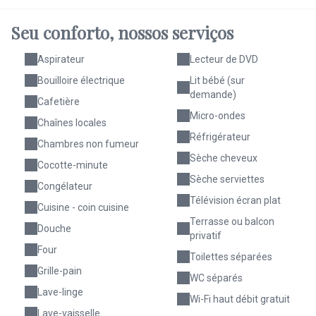
Seu conforto,
nossos serviços
Aspirateur
Lecteur de DVD
Bouilloire électrique
Lit bébé (sur
demande)
Cafetière
Micro-ondes
Chaînes locales
Réfrigérateur
Chambres non fumeur
Sèche cheveux
Cocotte-minute
Sèche serviettes
Congélateur
Télévision écran plat
Cuisine - coin cuisine
Terrasse ou balcon
Douche
privatif
Four
Toilettes séparées
Grille-pain
WC séparés
Lave-linge
Wi-Fi haut débit gratuit
Lave-vaisselle