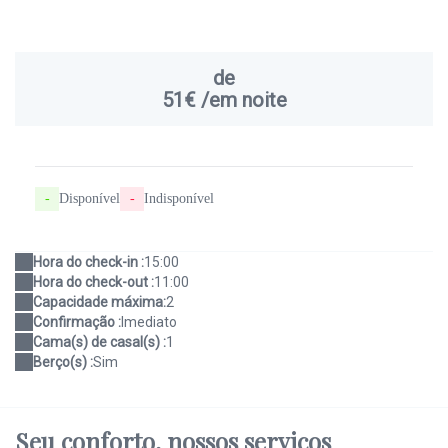
de
51€
/em noite
-
Disponível
-
Indisponível
Hora do check-in :
15:00
Hora do check-out :
11:00
Capacidade máxima:
2
Confirmação :
Imediato
Cama(s) de casal(s) :
1
Berço(s) :
Sim
Seu conforto,
nossos serviços