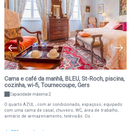
Cama e café da manhã, BLEU, St-Roch, piscina,
C
cozinha, wi-fi, Tournecoupe, Gers
c
Capacidade máxima:2
O quarto AZUL , com ar condicionado, espaçoso, equipado
O 
com uma cama de casal, chuveiro, WC, área de trabalho,
ca
armário de armazenamento, televisão. Os...
de