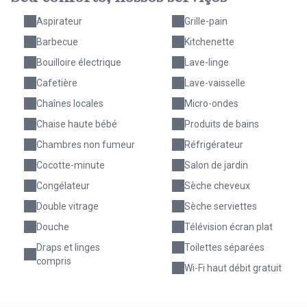
Aspirateur
Grille-pain
Barbecue
Kitchenette
Bouilloire électrique
Lave-linge
Cafetière
Lave-vaisselle
Chaînes locales
Micro-ondes
Chaise haute bébé
Produits de bains
Chambres non fumeur
Réfrigérateur
Cocotte-minute
Salon de jardin
Congélateur
Sèche cheveux
Double vitrage
Sèche serviettes
Douche
Télévision écran plat
Draps et linges
Toilettes séparées
compris
Wi-Fi haut débit gratuit