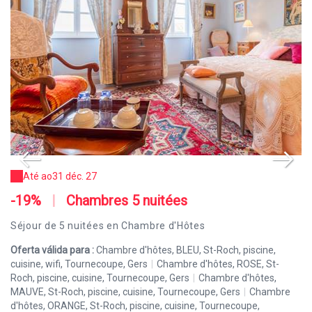
Até ao
31 déc. 27
-19%
|
Chambres 5 nuitées
-
Séjour de 5 nuitées en Chambre d'Hôtes
Pr
c
Oferta válida para :
Chambre d'hôtes, BLEU, St-Roch, piscine,
cuisine, wifi, Tournecoupe, Gers
|
Chambre d'hôtes, ROSE, St-
Of
Roch, piscine, cuisine, Tournecoupe, Gers
|
Chambre d'hôtes,
cu
MAUVE, St-Roch, piscine, cuisine, Tournecoupe, Gers
|
Chambre
Ro
d'hôtes, ORANGE, St-Roch, piscine, cuisine, Tournecoupe,
MA