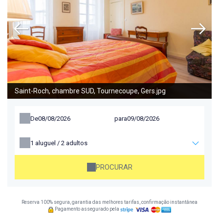
Saint-Roch, chambre SUD, Tournecoupe, Gers.jpg
De
para
1
aluguel /
2
adultos
PROCURAR
Reserva 100% segura, garantia das melhores tarifas, confirmação instantânea
Pagamento assegurado pela