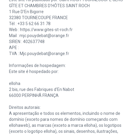
GÎTE ET CHAMBRES D'HÔTES SAINT ROCH
1 Rue D'En Bigorre
32380 TOURNECOUPE FRANCE
Tél : +33 5 62 66 31 78
Web : https://www.gites-st-roch.fr
Mail : mjc.pouydebat@orange.fr
SIREN : 402637748
APE :
TVA : Mjc.pouydebat@orange.fr
Informações de hospedagem:
Este site é hospedado por:
elloha
2 bis, rue des Fabriques d'En Nabot
66000 PERPINHÃ FRANÇA
Direitos autorais:
A apresentação e todos os elementos, incluindo o nome de
domínio (exceto para nomes de domínio começando com
ellohaweb), as marcas (exceto a marca elloha), os logotipos
(exceto o logotipo elloha), os sinais, desenhos, ilustrações,