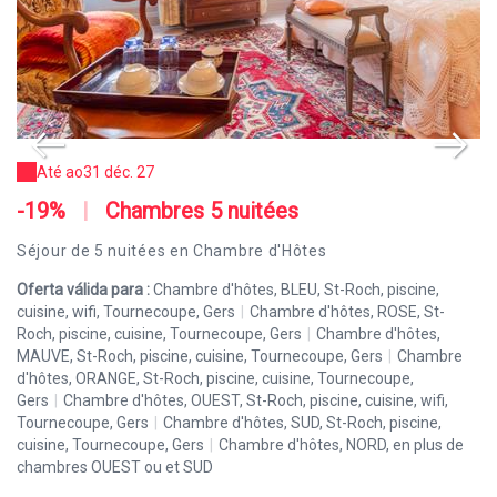
Até ao
31 déc. 27
-19%
|
Chambres 5 nuitées
-
Séjour de 5 nuitées en Chambre d'Hôtes
Pr
c
Oferta válida para :
Chambre d'hôtes, BLEU, St-Roch, piscine,
cuisine, wifi, Tournecoupe, Gers
|
Chambre d'hôtes, ROSE, St-
Of
Roch, piscine, cuisine, Tournecoupe, Gers
|
Chambre d'hôtes,
cu
MAUVE, St-Roch, piscine, cuisine, Tournecoupe, Gers
|
Chambre
Ro
d'hôtes, ORANGE, St-Roch, piscine, cuisine, Tournecoupe,
MA
Gers
|
Chambre d'hôtes, OUEST, St-Roch, piscine, cuisine, wifi,
d'
Tournecoupe, Gers
|
Chambre d'hôtes, SUD, St-Roch, piscine,
Ge
cuisine, Tournecoupe, Gers
|
Chambre d'hôtes, NORD, en plus de
To
chambres OUEST ou et SUD
cu
ch