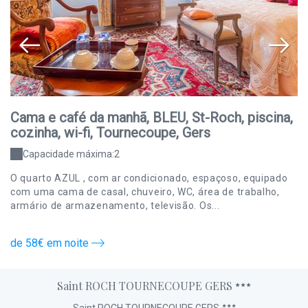
Cama e café da manhã, BLEU, St-Roch, piscina,
C
cozinha, wi-fi, Tournecoupe, Gers
c
Capacidade máxima:2
O quarto AZUL , com ar condicionado, espaçoso, equipado
O 
com uma cama de casal, chuveiro, WC, área de trabalho,
ca
armário de armazenamento, televisão. Os...
de
de 58€ em noite
d
Saint ROCH TOURNECOUPE GERS