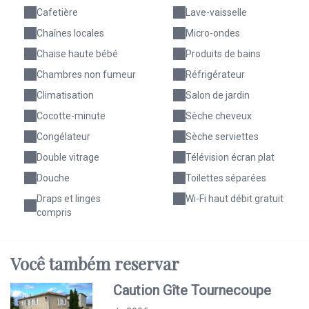
Cafetière
Lave-vaisselle
Chaînes locales
Micro-ondes
Chaise haute bébé
Produits de bains
Chambres non fumeur
Réfrigérateur
Climatisation
Salon de jardin
Cocotte-minute
Sèche cheveux
Congélateur
Sèche serviettes
Double vitrage
Télévision écran plat
Douche
Toilettes séparées
Draps et linges
Wi-Fi haut débit gratuit
compris
Você
também
reservar
Caution Gîte Tournecoupe