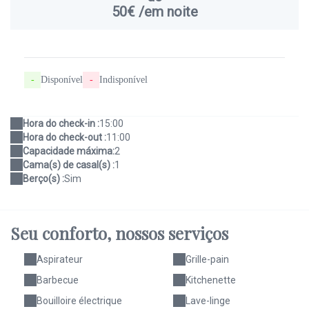
50€
/em noite
-
Disponível
-
Indisponível
Hora do check-in :
15:00
Hora do check-out :
11:00
Capacidade máxima:
2
Cama(s) de casal(s) :
1
Berço(s) :
Sim
Seu conforto,
nossos serviços
Aspirateur
Grille-pain
Barbecue
Kitchenette
Bouilloire électrique
Lave-linge