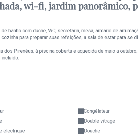
lhada, wi-fi, jardim panorâmico, p
de banho com duche, WC, secretária, mesa, armário de arrumação
zinha para preparar suas refeições, a sala de estar para se div
ia dos Pirenéus, à piscina coberta e aquecida de maio a outubr
 incluído.
ur
Congélateur
e
Double vitrage
re électrique
Douche