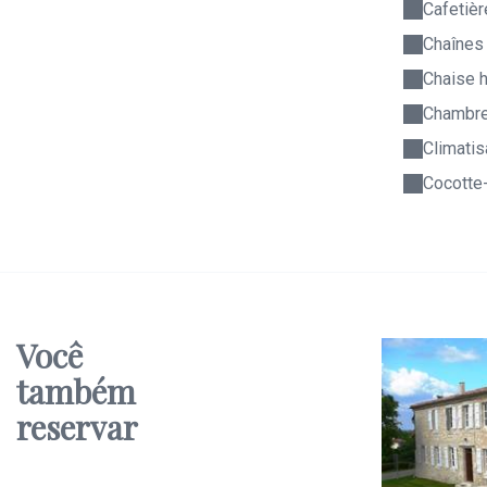
Cafetièr
Chaînes
Chaise 
Chambre
Climatis
Cocotte
Você
também
reservar