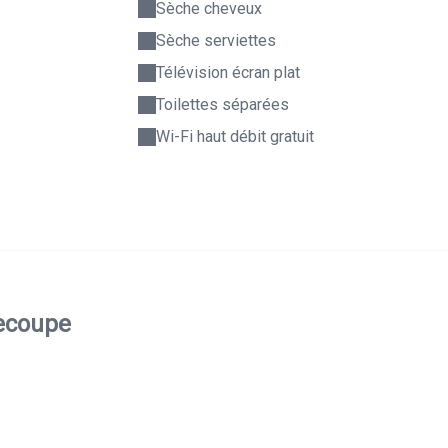
Sèche cheveux
Sèche serviettes
Télévision écran plat
Toilettes séparées
Wi-Fi haut débit gratuit
necoupe