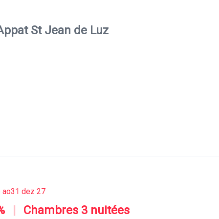
Appat St Jean de Luz
 ao
31 dez 27
%
|
Chambres 3 nuitées