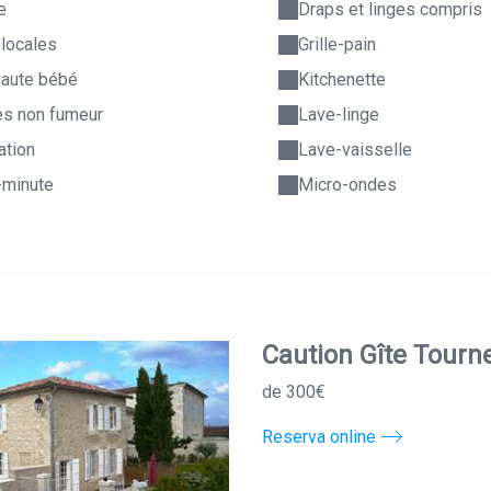
e
Draps et linges compris
 locales
Grille-pain
haute bébé
Kitchenette
s non fumeur
Lave-linge
ation
Lave-vaisselle
-minute
Micro-ondes
Caution Gîte Tour
de 300€
Reserva online