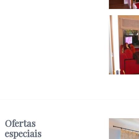
Ofertas
27
especiais
mbres 4 nuitées