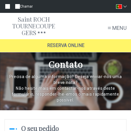
Chamar
Saint ROCH
TOURNECOUPE
MENU
GERS
RESERVA ONLINE
Contato
Precisa de alguma informação? Deseja enviar-nos uma
breve nota?
Não hesite mais em contactar-nos através deste
formulário, responder-lhe-emos o mais rapidamente
possível.
O seu pedido